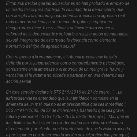
El tribunal decide que las acusaciones no han probado el empleo de
un medio físico para doblegar la voluntad de la denunciante, que
con arreglo a la doctrina jurisprudencial implica una agresión real
más o menos violenta, o por medio de golpes, empujones,
desgarros; es decir, fuerza eficaz y suficiente para vencer la
voluntad de la denunciante y obligarle a realizar actos de naturaleza
sexual, integrando de este modo la violencia como elemento
normativo del tipo de agresión sexual.
Con respecto a la intimidación, el tribunal precisa que ha sido
definida por la jurisprudencia como constreñimiento psicológico,
consistente en la amenaza o el anuncio de un mal grave, futuro y
verosímil, si la víctima no accede a participar en una determinada
acción sexual .
En este sentido declara la STS 2ª 9/2016 de 21 de enero : ".
.. La
jurisprudencia ha entendido que la intimidación consiste en la
amenaza de un mal, que no es imprescindible que sea inmediato (
STS nº 914/2008, de 22 de diciembre ), bastando que sea grave,
futuro y verosímil, ( STS nº 355/2015, de 28 de mayo ) . Mal, que en
los delitos contra la libertad e indemnidad sexuales, se relaciona
directamente por el autor con la pretensión de que la víctima acceda
a participar en una determinada acción sexual pretendida por aquel,