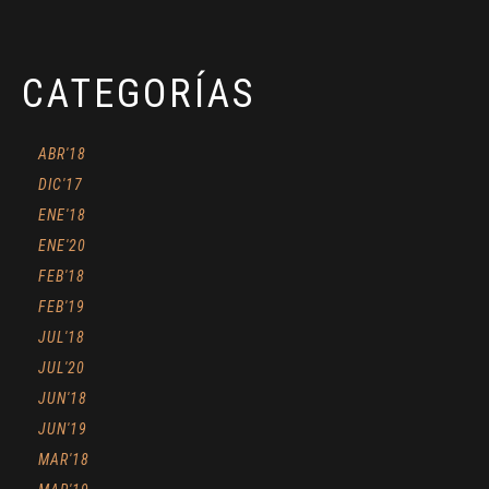
CATEGORÍAS
ABR'18
DIC'17
ENE'18
ENE'20
FEB'18
FEB'19
JUL'18
JUL'20
JUN'18
JUN'19
MAR'18