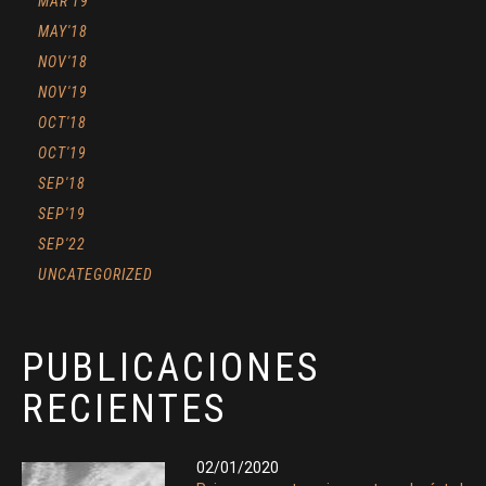
MAR'19
MAY'18
NOV'18
NOV'19
OCT'18
OCT'19
SEP'18
SEP'19
SEP'22
UNCATEGORIZED
PUBLICACIONES
RECIENTES
02/01/2020