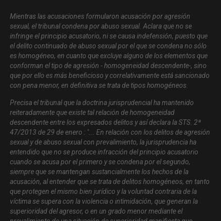
Mientras las acusaciones formularon acusación por agresión
sexual, el tribunal condena por abuso sexual. Aclara que no se
infringe el principio acusatorio, ni se causa indefensión, puesto que
el delito continuado de abuso sexual por el que se condena no sólo
es homogéneo, en cuanto que excluye alguno de los elementos que
conforman el tipo de agresión - homogeneidad descendente-, sino
que por ello es más beneficioso y correlativamente está sancionado
con pena menor, en definitiva se trata de tipos homogéneos.
Precisa el tribunal que la doctrina jurisprudencial ha mantenido
reiteradamente que existe tal relación de homogeneidad
descendente entre los expresados delitos y así declara la STS. 2ª
47/2013 de 29 de enero : "
... En relación con los delitos de agresión
sexual y de abuso sexual con prevalimiento, la jurisprudencia ha
entendido que no se produce infracción del principio acusatorio
cuando se acusa por el primero y se condena por el segundo,
siempre que se mantengan sustancialmente los hechos de la
acusación, al entender que se trata de delitos homogéneos, en tanto
que protegen el mismo bien jurídico y la voluntad contraria de la
víctima se supera con la violencia o intimidación, que generan la
superioridad del agresor, o en un grado menor mediante el
prevalimiento de una situación de superioridad manifiesta que