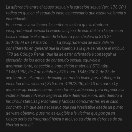
La diferencia entre el abuso sexual y la agresión sexual (art. 178 CP )
radica en que en el segundo caso es necesario que exista violencia o
intimidación.
En cuanto a la violencia, la sentencia aclara que la doctrina
jurisprudencial asimila la violencia típica de este delito a la agresión
física mediante el empleo de la fuerza y así declara la STS 2ª
380/2004 de 19 marzo .: "
... La jurisprudencia de esta Sala ha
considerado en general que la violencia a la que se refiere el artículo
178 del Código Penal , que ha de estar orientada a conseguir la
ejecución de los actos de contenido sexual, equivale a
acometimiento, coacción o imposición material ( STS núm.
1145/1998, de 7 de octubre y STS núm. 1546/2002, de 23 de
septiembre , al empleo de cualquier medio físico para doblegar la
voluntad de la víctima ( STS núm. 409/2000, de 13 de marzo ) y
debe ser apreciada cuando sea idónea y adecuada para impedir a la
víctima desenvolverse según su libre determinación, atendiendo a
las circunstancias personales y fácticas concurrentes en el caso
concreto, sin que sea necesario que sea irresistible desde un punto
de vista objetivo, pues no es exigible a la víctima que ponga en
riesgo serio su integridad física o incluso su vida en defensa de su
libertad sexual
".