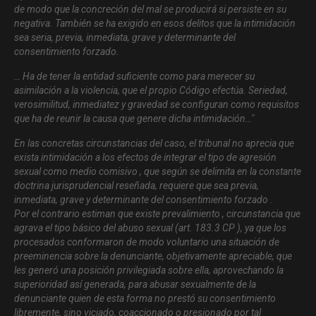
de modo que la concreción del mal se producirá si persiste en su
negativa. También se ha exigido en esos delitos que la intimidación
sea seria, previa, inmediata, grave y determinante del
consentimiento forzado.
… Ha de tener la entidad suficiente como para merecer su
asimilación a la violencia, que el propio Código efectúa. Seriedad,
verosimilitud, inmediatez y gravedad se configuran como requisitos
que ha de reunir la causa que genere dicha intimidación…
"
En las concretas circunstancias del caso, el tribunal no aprecia que
exista intimidación a los efectos de integrar el tipo de agresión
sexual como medio comisivo , que según se delimita en la constante
doctrina jurisprudencial reseñada, requiere que sea previa,
inmediata, grave y determinante del consentimiento forzado .
Por el contrario estiman que existe prevalimiento , circunstancia que
agrava el tipo básico del abuso sexual (art. 183.3 CP ), ya que los
procesados conformaron de modo voluntario una situación de
preeminencia sobre la denunciante, objetivamente apreciable, que
les generó una posición privilegiada sobre ella, aprovechando la
superioridad así generada, para abusar sexualmente de la
denunciante quien de esta forma no prestó su consentimiento
libremente, sino viciado, coaccionado o presionado por tal