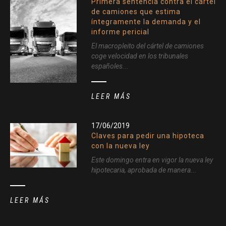
Primera sentencia contra el cártel
de camiones que estima
íntegramente la demanda y el
informe pericial
El macropleito del cártel de camiones
coge velocidad en los tribunales
españoles...
LEER MÁS
17/06/2019
Claves para pedir una hipoteca
con la nueva ley
Este domingo entra en vigor la nueva ley
hipotecaria, aprobada de manera...
LEER MÁS