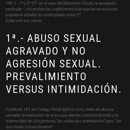
180.1 . 1ª y 2ª CP- en el caso del Ministerio Fiscal y la acusación
particular -, circunstancias cualificantes a las que las acusaciones
populares añaden la contemplada como 3ª.
Estas son sus claves:
1ª.- ABUSO SEXUAL
AGRAVADO Y NO
AGRESIÓN SEXUAL.
PREVALIMIENTO
VERSUS INTIMIDACIÓN.
El artículo 181 del Código Penal tipifica como delito de abusos
sexuales la realización de actos que atentan contra la libertad o la
indemnidad de otra persona “sin violencia o intimidación” pero “sin
que medie consentimiento”.