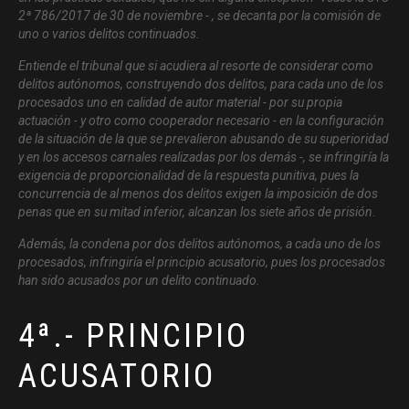
2ª 786/2017 de 30 de noviembre - , se decanta por la comisión de
uno o varios delitos continuados.
Entiende el tribunal que si acudiera al resorte de considerar como
delitos autónomos, construyendo dos delitos, para cada uno de los
procesados uno en calidad de autor material - por su propia
actuación - y otro como cooperador necesario - en la configuración
de la situación de la que se prevalieron abusando de su superioridad
y en los accesos carnales realizadas por los demás -, se infringiría la
exigencia de proporcionalidad de la respuesta punitiva, pues la
concurrencia de al menos dos delitos exigen la imposición de dos
penas que en su mitad inferior, alcanzan los siete años de prisión.
Además, la condena por dos delitos autónomos, a cada uno de los
procesados, infringiría el principio acusatorio, pues los procesados
han sido acusados por un delito continuado.
4ª.- PRINCIPIO
ACUSATORIO