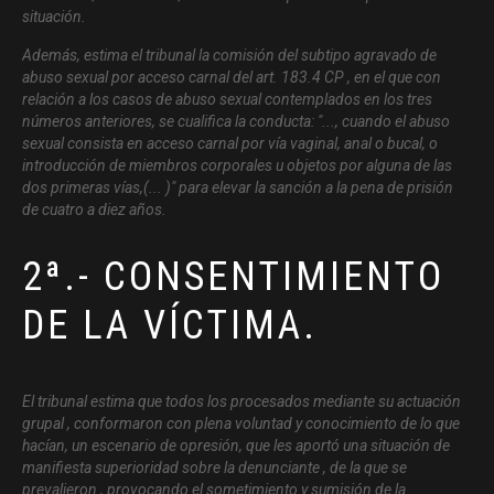
situación.
Además, estima el tribunal la comisión del subtipo agravado de
abuso sexual por acceso carnal del art. 183.4 CP , en el que con
relación a los casos de abuso sexual contemplados en los tres
números anteriores, se cualifica la conducta: "..., cuando el abuso
sexual consista en acceso carnal por vía vaginal, anal o bucal, o
introducción de miembros corporales u objetos por alguna de las
dos primeras vías,(... )" para elevar la sanción a la pena de prisión
de cuatro a diez años.
2ª.- CONSENTIMIENTO
DE LA VÍCTIMA.
El tribunal estima que todos los procesados mediante su actuación
grupal , conformaron con plena voluntad y conocimiento de lo que
hacían, un escenario de opresión, que les aportó una situación de
manifiesta superioridad sobre la denunciante , de la que se
prevalieron , provocando el sometimiento y sumisión de la