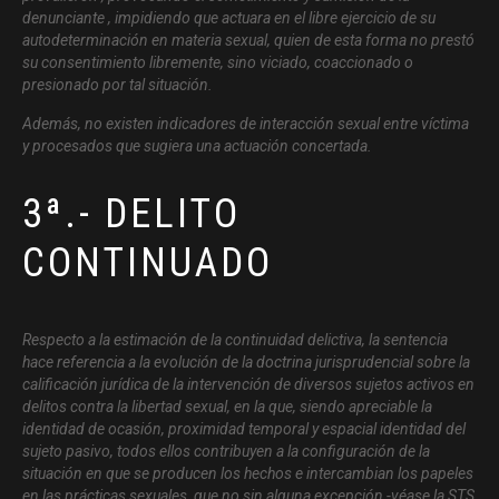
denunciante , impidiendo que actuara en el libre ejercicio de su
autodeterminación en materia sexual, quien de esta forma no prestó
su consentimiento libremente, sino viciado, coaccionado o
presionado por tal situación.
Además, no existen indicadores de interacción sexual entre víctima
y procesados que sugiera una actuación concertada.
3ª.- DELITO
CONTINUADO
Respecto a la estimación de la continuidad delictiva, la sentencia
hace referencia a la evolución de la doctrina jurisprudencial sobre la
calificación jurídica de la intervención de diversos sujetos activos en
delitos contra la libertad sexual, en la que, siendo apreciable la
identidad de ocasión, proximidad temporal y espacial identidad del
sujeto pasivo, todos ellos contribuyen a la configuración de la
situación en que se producen los hechos e intercambian los papeles
en las prácticas sexuales, que no sin alguna excepción -véase la STS