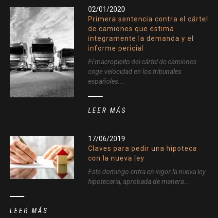
02/01/2020
Primera sentencia contra el cártel
de camiones que estima
íntegramente la demanda y el
informe pericial
El macropleito del cártel de camiones
coge velocidad en los tribunales
españoles...
LEER MÁS
17/06/2019
Claves para pedir una hipoteca
con la nueva ley
Este domingo entra en vigor la nueva ley
hipotecaria, aprobada de manera...
LEER MÁS