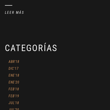
LEER MÁS
CATEGORÍAS
ABR'18
DIC'17
ENE'18
ENE'20
FEB'18
FEB'19
JUL'18
JUL'20