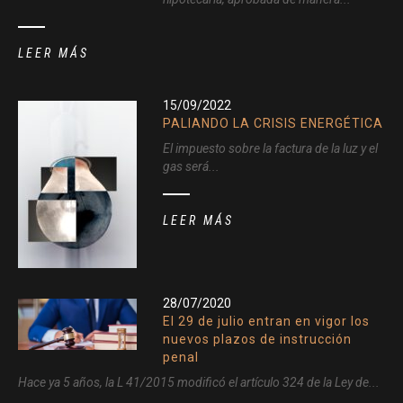
LEER MÁS
15/09/2022
PALIANDO LA CRISIS ENERGÉTICA
El impuesto sobre la factura de la luz y el
gas será...
LEER MÁS
28/07/2020
El 29 de julio entran en vigor los
nuevos plazos de instrucción
penal
Hace ya 5 años, la L 41/2015 modificó el artículo 324 de la Ley de...