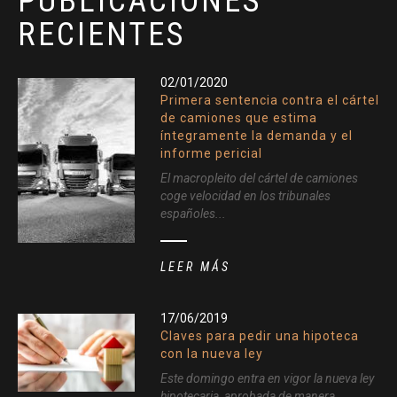
PUBLICACIONES
RECIENTES
02/01/2020
Primera sentencia contra el cártel
de camiones que estima
íntegramente la demanda y el
informe pericial
El macropleito del cártel de camiones
coge velocidad en los tribunales
españoles...
LEER MÁS
17/06/2019
Claves para pedir una hipoteca
con la nueva ley
Este domingo entra en vigor la nueva ley
hipotecaria, aprobada de manera...