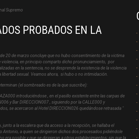
ADOS PROBADOS EN LA
 de 20 de marzo concluye que no hubo consentimiento de la victima
de violencia, en principio comparto dicho pronunciamiento, por
alizadas en la sentencia, no se desprende la existencia de la violencia
a libertad sexual. Veamos ahora, si hubo o no intimidación.
eterminan (el sombreado es de la que suscribe):
AZA000 introduciéndose , en el pasillo existente entre las carpas de
ION006 y Bar DIRECCION007 , siguiendo por la CALLE000 y
ados, se acercaron al Hotel DIRECCION026 quedándose retrasada "
 junto a la escalera que da acceso a la recepción, se hallaba el
co Antonio, a quien se dirigieron dichos dos procesados pidiéndole
no era posible y que se dirigieran a otros establecimientos; sin que la