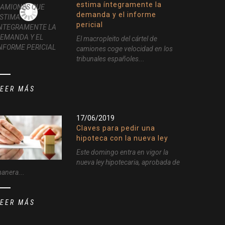
estima íntegramente la
demanda y el informe
pericial
El macropleito del cártel de
camiones coge velocidad en los
tribunales españoles...
LEER MÁS
17/06/2019
Claves para pedir una
hipoteca con la nueva ley
Este domingo entra en vigor la
nueva ley hipotecaria, aprobada de
anera...
LEER MÁS