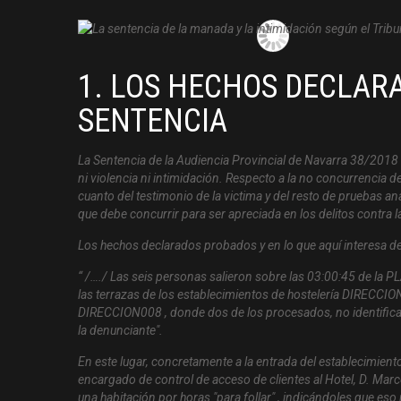
1. LOS HECHOS DECLAR
SENTENCIA
La Sentencia de la Audiencia Provincial de Navarra 38/2018
ni violencia ni intimidación. Respecto a la no concurrencia 
cuanto del testimonio de la victima y del resto de pruebas an
que debe concurrir para ser apreciada en los delitos contra l
Los hechos declarados probados y en lo que aquí interesa d
“ /…./
Las seis personas salieron sobre las 03:00:45 de la PL
las terrazas de los establecimientos de hostelería DIRECC
DIRECCION008 , donde dos de los procesados, no identific
la denunciante".
En este lugar, concretamente a la entrada del establecimiento,
encargado de control de acceso de clientes al Hotel, D. Mar
una habitación por horas "para follar" , indicándoles que eso 