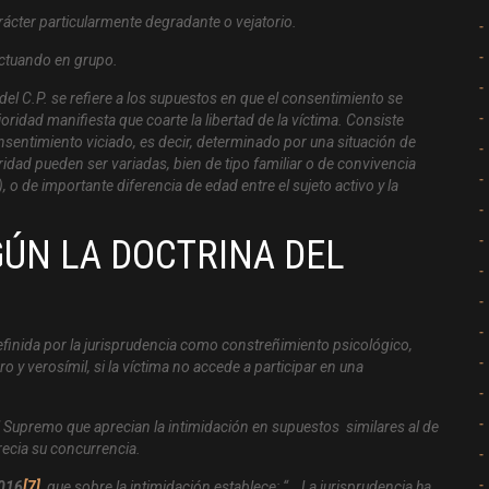
rácter particularmente degradante o vejatorio.
ctuando en grupo.
 del C.P. se refiere a los supuestos en que el consentimiento se
ridad manifiesta que coarte la libertad de la víctima. Consiste
sentimiento viciado, es decir, determinado por una situación de
idad pueden ser variadas, bien de tipo familiar o de convivencia
o de importante diferencia de edad entre el sujeto activo y la
EGÚN LA DOCTRINA DEL
efinida por la jurisprudencia como constreñimiento psicológico,
o y verosímil, si la víctima no accede a participar en una
l Supremo que aprecian la intimidación en supuestos similares al de
precia su concurrencia.
2016
[7]
que sobre la intimidación establece:
“… La jurisprudencia ha