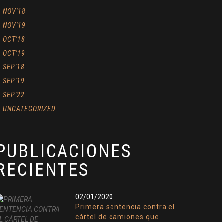
NOV'18
NOV'19
OCT'18
OCT'19
SEP'18
SEP'19
SEP'22
UNCATEGORIZED
PUBLICACIONES
RECIENTES
02/01/2020
Primera sentencia contra el
cártel de camiones que