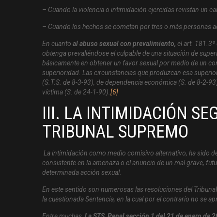
– Cuando la violencia o intimidación ejercidas revistan un ca
– Cuando los hechos se cometan por tres o más personas a
En cuanto
al abuso sexual con prevalimiento,
el art. 181.3º
obtenga prevaliéndose el culpable de una situación de superio
básicamente en obtener un favor sexual por medio de un con
superioridad. Las circunstancias que produzcan esa superior
(S.T.S. de 8-3-93), de dependencia económica (S. de 8-2-93), 
víctima (S. de 24-1-90).
[6]
III. LA INTIMIDACIÓN S
TRIBUNAL SUPREMO
La intimidación como medio comisivo alternativo, ha sido d
consistente en la amenaza o el anuncio de un mal grave, futur
determinada acción sexual.
En este sentido son numerosas las resoluciones del Tribuna
la cuestionada Sentencia, en la cual por el contrario no se a
Entre muchas,
La STS, Penal sección 1 del 21 de enero de 