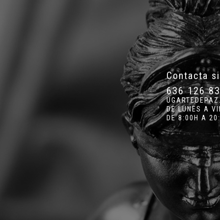
Contacta s
636 126 8
UGARTEDEPAZ
DE LUNES A V
DE 8:00H A 20