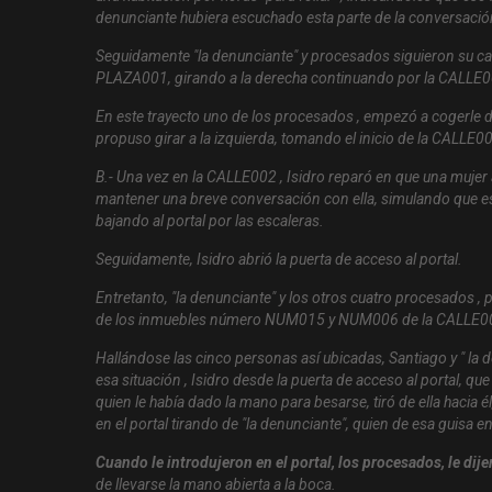
denunciante hubiera escuchado esta parte de la conversació
Seguidamente "la denunciante" y procesados siguieron su c
PLAZA001, girando a la derecha continuando por la CALLE0
En este trayecto uno de los procesados , empezó a cogerle d
propuso girar a la izquierda, tomando el inicio de la CALLE00
B.- Una vez en la CALLE002 , Isidro reparó en que una muje
mantener una breve conversación con ella, simulando que es
bajando al portal por las escaleras.
Seguidamente, Isidro abrió la puerta de acceso al portal.
Entretanto, "la denunciante" y los otros cuatro procesados ,
de los inmuebles número NUM015 y NUM006 de la CALLE0
Hallándose las cinco personas así ubicadas, Santiago y " la 
esa situación , Isidro desde la puerta de acceso al portal, q
quien le había dado la mano para besarse, tiró de ella hacia 
en el portal tirando de "la denunciante", quien de esa guisa en
Cuando le introdujeron en el portal, los procesados, le dije
de llevarse la mano abierta a la boca.