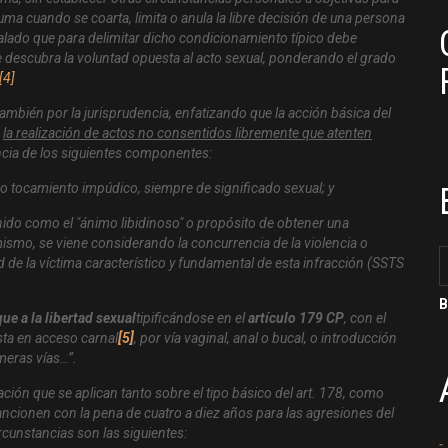
uma cuando se coarta, limita o anula la libre decisión de una persona
ñalado que para delimitar dicho condicionamiento típico debe
e descubra la voluntad opuesta al acto sexual, ponderando el grado
[4]
mbién por la jurisprudencia, enfatizando que la acción básica del
r
la realización de actos no consentidos libremente que atenten
ncia de los siguientes componentes:
 o tocamiento impúdico, siempre de significado sexual; y
inido como el "ánimo libidinoso" o propósito de obtener una
smo, se viene considerando la concurrencia de la violencia o
 de la víctima característico y fundamental de esta infracción (SSTS
ue a la libertad sexual
tipificándose en el
artículo 179 CP
, con el
sta en acceso carnal
[5]
, por vía vaginal, anal o bucal, o introducción
meras vías
…”.
ción que se aplican tanto sobre el tipo básico del art. 178, como
sancionen con la pena de cuatro a diez años para las agresiones del
ircunstancias son las siguientes: