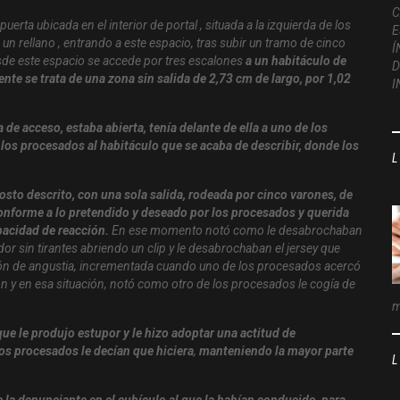
erta ubicada en el interior de portal , situada a la izquierda de los
 un rellano , entrando a este espacio, tras subir un tramo de cinco
esde este espacio se accede por tres escalones
a un habitáculo de
te se trata de una zona sin salida de 2,73 cm de largo, por 1,02
 de acceso, estaba abierta, tenía delante de ella a uno de los
 los procesados al habitáculo que se acaba de describir, donde los
gosto descrito, con una sola salida, rodeada por cinco varones, de
nforme a lo pretendido y deseado por los procesados y querida
apacidad de reacción.
En ese momento notó como le desabrochaban
dor sin tirantes abriendo un clip y le desabrochaban el jersey que
ación de angustia, incrementada cuando uno de los procesados acercó
ión y en esa situación, notó como otro de los procesados le cogía de
m
que le produjo estupor y le hizo adoptar una actitud de
os procesados le decían que hiciera
,
manteniendo la mayor parte
 la denunciante en el cubículo al que la habían conducido, para