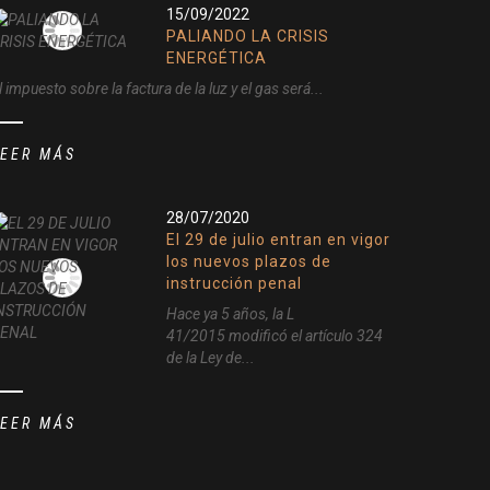
15/09/2022
PALIANDO LA CRISIS
ENERGÉTICA
l impuesto sobre la factura de la luz y el gas será...
LEER MÁS
28/07/2020
El 29 de julio entran en vigor
los nuevos plazos de
instrucción penal
Hace ya 5 años, la L
41/2015 modificó el artículo 324
de la Ley de...
LEER MÁS