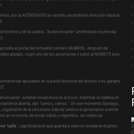
n.
amino, por la AVENIDA000 en sentido ascendente dirección hacia la
0.
el hombro y de la cadera , "la denunciante" sintiéndose incómoda,
2 .
r accedía al portal del inmueble número NUM006 , después de
taba alojado, cogió uno de los ascensores y subió al NUM019 piso,
 permanecían apoyados en la pared divisoria del acceso a los garajes
02
denunciante", estaban besándose en la boca ; mientras se hallaba en
ue mantenía abierta, dijo "vamos, vamos ". En ese momento Santiago ,
él, cogiéndole de la otra mano Gabriel; ambos la apremiaron a entrar
tró en el recinto de modo súbito y repentino, sin violencia .
ron "calla
", significándole que guardara silencio mediante el gesto