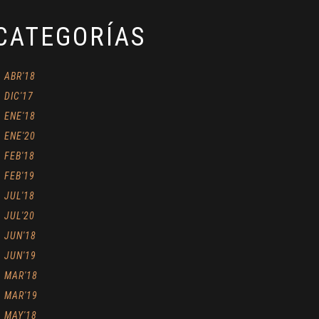
CATEGORÍAS
ABR'18
DIC'17
ENE'18
ENE'20
FEB'18
FEB'19
JUL'18
JUL'20
JUN'18
JUN'19
MAR'18
MAR'19
MAY'18