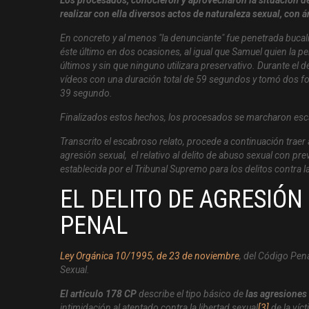
realizar con ella diversos actos de naturaleza sexual, con
En concreto y al menos "la denunciante" fue penetrada bucal
éste último en dos ocasiones, al igual que Samuel quien la pe
últimos y sin que ninguno utilizara preservativo. Durante el 
vídeos con una duración total de 59 segundos y tomó dos fo
39 segundo.
Finalizados estos hechos, los procesados se marcharon es
Transcrito el escabroso relato, procede a continuación traer 
agresión sexual, el relativo al delito de abuso sexual con pr
establecida por el Tribunal Supremo para los delitos contra la
EL DELITO DE AGRESIÓN
PENAL
Ley Orgánica 10/1995, de 23 de noviembre
, del Código Pena
Sexual.
El artículo 178 CP
describe el tipo básico de
las agresiones
intimidación
al atentado contra la libertad sexual
[3]
de la víc