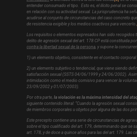
entender consumado el tipo. Esto es, el ilícito penal se cons
en relación con su actividad sexual. La jurisprudencia ha se
acudirse al conjunto de circunstancias del caso concreto qu
de resistencia exigible y los medios coactivos para vencerlo.
Los requisitos o elementos expresados han sido recogidos ta
delito de agresión sexual del art. 178 CP está constituida po
contra la libertad sexual de la persona
, y supone la concurre
1) un elemento objetivo, consistente en el contacto corporal
2) un elemento subjetivo o tendencial, que viene siendo def
satisfacción sexual (SSTS 04/06/1999 y 24/06/2002). Asimi
intimidación como el medio comisivo para vencer la voluntad
23/09/2002 y 01/07/2003).
Por otra parte,
la violación es la máxima intensidad del ataq
siguiente contenido literal: “
Cuando la agresión sexual consi
de miembros corporales u objetos por alguna de las dos pri
Este precepto contiene una serie de circunstancias de agrava
sobre el tipo cualificado del art. 179, determinando que se 
art. 178, y de doce a quince años para las del art. 179. Las c