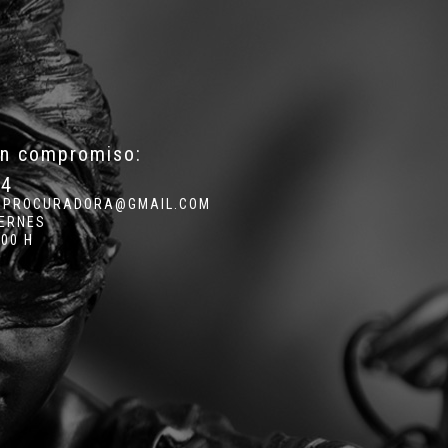
in compromiso:
34
.PROCURADORA@GMAIL.COM
IERNES
:00 H