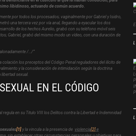
 ánimo libidinoso, actuando de común acuerdo.
mente por todos los procesados; vaginalmente por Gabriel y Isidro,
netró una tercera vez por vía anal, llegando a eyacular los dos
E
desarrollo de los hechos Aurelio, grabó con su teléfono móvil seis
tos; Gabriel, grabó del mismo modo un vídeo, con una duración de
calonadamente /…/”
a colación los preceptos del Código Penal reguladores del ilícito de
evalimiento y la consideración de intimidación según la doctrina
 libertad sexual.
 SEXUAL EN EL CÓDIGO
l regula en su Titulo VIII los Delitos contra la Libertad e Indemnidad
 sexuales
[1]
y la vincula a la presencia de
violencia
[2]
e
tima, sin establecer otras circunstancias personales u objetivas para