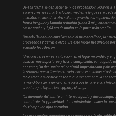
De esa forma "la denunciante" y los procesados llegaron a la pu
ascensores, de vinilo traslúcido, mediante la que se accede a
peldaños se accede a otro rellano , girando a la izquierda d
forma irregular y tamaño reducido (unos 3 m²); concretamen
cm de ancho y 1,63 cm de ancho en la parte más amplia.
Cuando "la denunciante" accedió al primer rellano, la puerta
procesados y detrás a otros. De este modo fue dirigida por
acusado le rodearon
.
Al encontrarse en esta situación,
en el lugar recóndito y an
edades muy superiores y fuerte complexión, conseguida co
por estos, "la denunciante" se sintió impresionada y sin c
la riñonera que la llevaba cruzada, como le quitaban el sujeta
tenía atado a la cintura; desde lo que experimentó la sens
la mandíbula de la denunciante para que le hiciera una felac
la cadera y le bajaba los leggins y el tanga.
"La denunciante", sintió un intenso agobio y desasosiego, 
sometimiento y pasividad, determinándole a hacer lo que l
del tiempo los ojos cerrados.
Los procesados, conocieron y aprovecharon la situación de