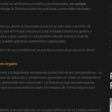
 entre los anfitriones privados y profesionales,
no cumple
articular, la Directiva sobre las prácticas comerciales desleales.
ecios desde la búsqueda inicial en su sitio web, con el fin de
r sea informado del precio total, incluidos todos los gastos y
za, y que, cuando no sea posible calcular el precio final de
 pueden aplicarse suplementos adicionales;
vado o de uno profesional, ya que las normas de protección de los
nes ilegales
mes a la legislación europea de protección de los consumidores. La
e que las cláusulas y condiciones generales no creen un desequilibrio
n detrimento del consumidor. La Directiva exige también que las
 de que los consumidores sean informados de forma inequívoca e
diendo a una jurisdicción en un país diferente de su Estado miembro