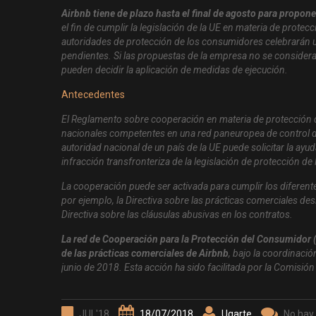
Airbnb tiene de plazo hasta el final de agosto para propon
el fin de cumplir la legislación de la UE en materia de prote
autoridades de protección de los consumidores celebrarán 
pendientes. Si las propuestas de la empresa no se considera
pueden decidir la aplicación de medidas de ejecución.
Antecedentes
El Reglamento sobre cooperación en materia de protección 
nacionales competentes en una red paneuropea de control de 
autoridad nacional de un país de la UE puede solicitar la ay
infracción transfronteriza de la legislación de protección d
La cooperación puede ser activada para cumplir los diferente
por ejemplo, la Directiva sobre las prácticas comerciales des
Directiva sobre las cláusulas abusivas en los contratos.
La red de Cooperación para la Protección del Consumidor 
de las prácticas comerciales de Airbnb
, bajo la coordinaci
junio de 2018. Esta acción ha sido facilitada por la Comisió
JUL'18
18/07/2018
Ugarte
No hay