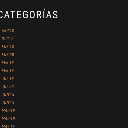
CATEGORÍAS
ABR'18
DIC'17
ENE'18
ENE'20
FEB'18
FEB'19
JUL'18
JUL'20
JUN'18
JUN'19
MAR'18
MAR'19
MAY'18