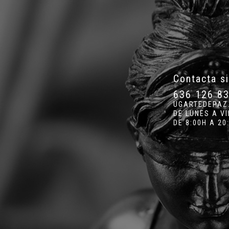
Contacta s
636 126 8
UGARTEDEPAZ
DE LUNES A V
DE 8:00H A 20