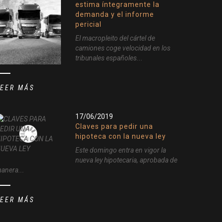
estima íntegramente la
demanda y el informe
pericial
El macropleito del cártel de
camiones coge velocidad en los
tribunales españoles...
LEER MÁS
17/06/2019
Claves para pedir una
hipoteca con la nueva ley
Este domingo entra en vigor la
nueva ley hipotecaria, aprobada de
anera...
LEER MÁS