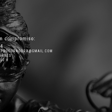
in compromiso:
34
.PROCURADORA@GMAIL.COM
IERNES
:00 H