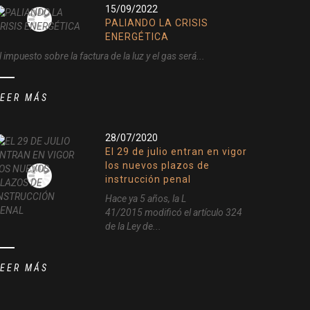
15/09/2022
PALIANDO LA CRISIS
ENERGÉTICA
l impuesto sobre la factura de la luz y el gas será...
LEER MÁS
28/07/2020
El 29 de julio entran en vigor
los nuevos plazos de
instrucción penal
Hace ya 5 años, la L
41/2015 modificó el artículo 324
de la Ley de...
LEER MÁS