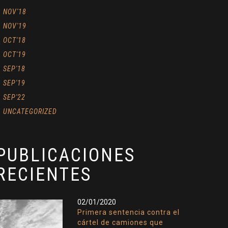
NOV'18
NOV'19
OCT'18
OCT'19
SEP'18
SEP'19
SEP'22
UNCATEGORIZED
PUBLICACIONES
RECIENTES
02/01/2020
Primera sentencia contra el
cártel de camiones que