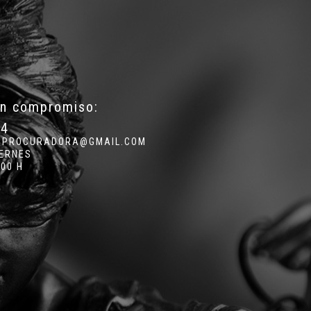
in compromiso:
34
.PROCURADORA@GMAIL.COM
IERNES
:00 H