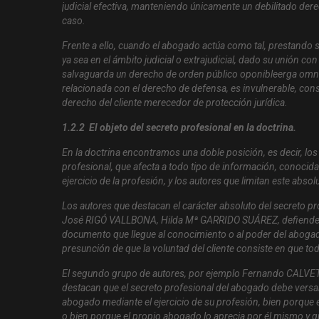
judicial efectiva, manteniendo únicamente un debilitado derech
caso.
Frente a ello, cuando el abogado actúa como tal, prestando s
ya sea en el ámbito judicial o extrajudicial, dado su unión c
salvaguarda un derecho de orden público oponible
erga omn
relacionada con el derecho de defensa, es invulnerable, con
derecho del cliente merecedor de protección jurídica.
1.2.2 El objeto del secreto profesional en la doctrina.
En la doctrina encontramos una doble posición, es decir, los
profesional, que afecta a todo tipo de información, conocida
ejercicio de la profesión, y los autores que limitan este absol
Los autores que destacan el carácter absoluto del secret
José RIGÓ VALLBONA, Hilda Mª GARRIDO SUÁREZ, defienden qu
documento que llegue al conocimiento o al poder del abogado 
presunción de que la voluntad del cliente consiste en que to
El segundo grupo de autores, por ejemplo Fernando CA
destacan que el secreto profesional del abogado debe versar 
abogado mediante el ejercicio de su profesión, bien porque el
o bien porque el propio abogado lo aprecia por él mismo y q