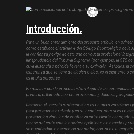
Introducción.
Para un buen entendimiento del presente artículo, en primer lu
como establece el artículo 4 del Código Deontológico de la A
la confianza y exige de éste una conducta profesional íntegra,
jurisprudencia del Tribunal Supremo (por ejemplo, la STS de 
cuya ausencia o pérdida llevará a su extinción. Así pues, la
esperanza que se tiene de alguien o algo, es el elemento o c
es
intuitu personae
.
En relación con la protección/privilegio de las comunicaciones
primero, el llamado secreto profesional y, desde la perspect
Respecto al secreto profesional no es un mero «privilegio»
para proteger a su cliente y en su beneficio, pero si es un el
proteger los vínculos de confianza entre cliente y abogado se
de que defienda ante los poderes públicos y los sujetos pri
se manifiestan los aspectos deontológicos, pues su respeto se