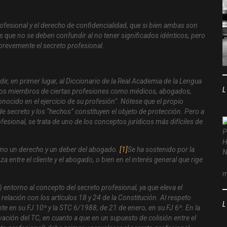
ofesional y el derecho de confidencialidad, que si bien ambas son
 que no se deben confundir al no tener significados idénticos, pero
brevemente el secreto profesional.
dir, en primer lugar, al Diccionario de la Real Academia de la Lengua
en los miembros de ciertas profesiones como médicos, abogados,
onocido en el ejercicio de su profesión”. Nótese que el propio
e secreto y los “hechos” constituyen el objeto de protección. Pero a
ofesional, se trata de uno de los conceptos jurídicos más difíciles de
omo un derecho y un deber del abogado.
[1]
Se ha sostenido por la
a entre el cliente y el abogado, o bien en el interés general que rige
m
) entorno al concepto del secreto profesional, ya que eleva el
elación con los artículos 18 y 24 de la Constitución. Al respeto
 en su FJ 10º y la STC 6/1988, de 21 de enero, en su FJ 6º. En la
ación del TC, en cuanto a que en un supuesto de colisión entre el