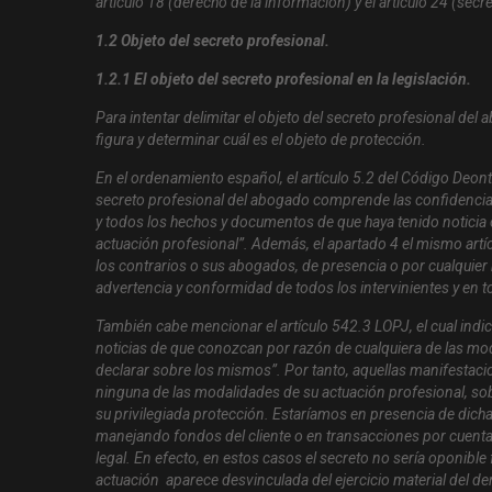
artículo 18 (derecho de la información) y el artículo 24 (secr
1.2 Objeto del secreto profesional.
1.2.1 El objeto del secreto profesional en la legislación.
Para intentar delimitar el objeto del secreto profesional del 
figura y determinar cuál es el objeto de protección.
En el ordenamiento español, el artículo 5.2 del Código Deont
secreto profesional del abogado comprende las confidencias 
y todos los hechos y documentos de que haya tenido noticia 
actuación profesional”. Además, el apartado 4 el mismo artí
los contrarios o sus abogados, de presencia o por cualquier
advertencia y conformidad de todos los intervinientes y en 
También cabe mencionar el artículo 542.3 LOPJ, el cual ind
noticias de que conozcan por razón de cualquiera de las mo
declarar sobre los mismos”. Por tanto, aquellas manifestacio
ninguna de las modalidades de su actuación profesional, sob
su privilegiada protección. Estaríamos en presencia de dich
manejando fondos del cliente o en transacciones por cuen
legal. En efecto, en estos casos el secreto no sería oponible f
actuación aparece desvinculada del ejercicio material del de