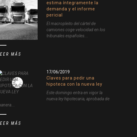
estima íntegramente la
demanda y el informe
pericial
El macropleito del cártel de
camiones coge velocidad en los
tribunales españoles...
LEER MÁS
17/06/2019
Claves para pedir una
hipoteca con la nueva ley
Este domingo entra en vigor la
nueva ley hipotecaria, aprobada de
anera...
LEER MÁS