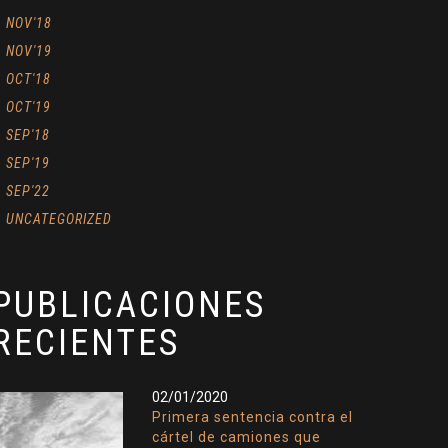
NOV'18
NOV'19
OCT'18
OCT'19
SEP'18
SEP'19
SEP'22
UNCATEGORIZED
PUBLICACIONES
RECIENTES
02/01/2020
Primera sentencia contra el
cártel de camiones que