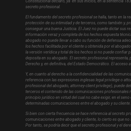
Constitucional declaró, ya en sus inicios, en la sentencia 183/
secreto profesional.
El fundamento del secreto profesional se halla, tanto en la re
protección de su intimidad y de terceros, como también y, p
conseguir una buena Justicia. El Juez no puede dictar sus r
información veraz y completa de los hechos expuesta técnic
abogado no puede llevar a cabo su función de defensa adecu
los hechos facilitada por el cliente u obtenida por el abogad
la versión verídica y total de los hechos si no puede confiar
deposita en su abogado. El secreto profesional representa, pu
Derecho y, en definitiva, del Estado Democrático. El acceso a
Y, en cuanto al derecho a la confidencialidad de las comunic
referencia con las expresiones inglesas
legal privilege
o
atto
profesional del abogado, attorney-client privilege),
puede defi
terceros el contenido de las comunicaciones profesionales
principio jurídico en virtud del cual no cabe exigir, en el seno
determinadas comunicaciones entre el abogado y su cliente.
Si bien con cierta frecuencia se hace referencia al secreto 
comunicaciones entre abogado y cliente, lo cierto es que n
Por tanto, se podría decir que el secreto profesional y el d