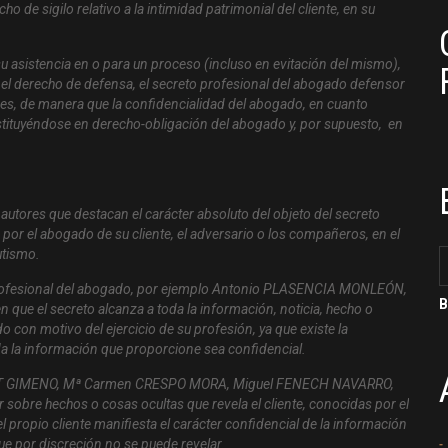
o de sigilo relativo a la intimidad patrimonial del cliente, en su
u asistencia en o para un proceso (incluso en evitación del mismo),
on el derecho de defensa, el secreto profesional del abogado defensor
es,
de manera que la confidencialidad del abogado, en cuanto
stituyéndose en derecho-obligación del abogado y, por supuesto, en
 autores que destacan el carácter absoluto del objeto del secreto
 por el abogado de su cliente, el adversario o los compañeros, en el
utismo.
o profesional del abogado, por ejemplo Antonio PLASENCIA MONLEÓN,
e el secreto alcanza a toda la información, noticia, hecho o
con motivo del ejercicio de su profesión, ya que existe la
da la información que proporcione sea confidencial.
LVET GIMENO, Mª Carmen CRESPO MORA, Miguel FENECH NAVARRO,
sobre hechos o cosas ocultas que revela el cliente, conocidas por el
 propio cliente manifiesta el carácter confidencial de la información
ue por discreción no se puede revelar.