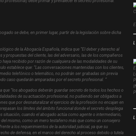
eto profesional) debe primar y prevalecer el secreto profesional.
E
abogado se debe, en primer lugar, partir de la legislación sobre dicha
ológico de la Abogacía Española, indica que “El deber y derecho al
y propuestas del cliente, las del adversario, las de los compañeros
o haya recibido por razón de cualquiera de las modalidades de su
culo establece que: “Las conversaciones mantenidas con los clientes,
 medio telefónico o telemático, no podrán ser grabadas sin previa
todo caso quedarán amparadas por el secreto profesional. “
ica que “los abogados deberán guardar secreto de todos los hechos o
dalidades de su actuación profesional, no pudiendo ser obligados a
nes que por desnaturalizar el ejercicio de la profesión no encajan en
repasan los límites del ámbito funcional donde el secreto despliega
as situación, cuando el abogado actúa como agente o intermediario,
ta del mismo, como un mero testaferro más que como un consejero
rente a los requerimientos de la autoridad judicial, ya que su
recho de defensa, en el marco del derecho al proceso debido o tutela