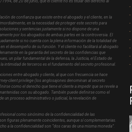
1994, de 20 de junio, que el cliente no es titular del derecho al
lación de confianza que existe entre el abogado y el cliente, en la
rimordialmente, en la necesidad de proteger este secreto para
esoluciones y sentencias justamente si no dispone de una
amente por los abogados de ambas partes en la controversia. El
adamente si no cuenta con la plena información de la totalidad de
o en el desempeño de su función. Y el cliente no facilitará al abogado
 plenamente en la garantía del secreto de las confidencias que
es, un pilar fundamental de la defensa, la Justicia, el Estado de
 la intimidad de terceros es el fundamento del secreto profesional.
aciones entre abogado y cliente, al que con frecuencia se hace
rney-client privilege (los anglosajones denominan al secreto
nirse como el derecho que tiene el cliente a impedir que se revele a
 mantenidas con su abogado. También puede definirse como el
 de un proceso administrativo o judicial, la revelación de
profesional como sinónimo de la confidencialidad de las
o son figuras plenamente coincidentes, aunque sí complementarias.
erecho a la confidencialidad son “dos caras de una misma moneda”.