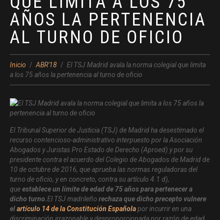
QUE LIMITA A LOS 75
AÑOS LA PERTENENCIA
AL TURNO DE OFICIO
Inicio
ABR'18
El TSJ Madrid avala la norma colegial que limita
a los 75 años la pertenencia al turno de oficio
El Tribunal Superior de Justicia (TSJ) de Madrid ha desestimado el
recurso contencioso-administrativo interpuesto por la Asociación
Abogados y Juristas Pro Estado de Derecho (Aproed) y por su
presidente contra el acuerdo del Colegio de Abogados de Madrid de
10 de octubre de 2016, que aprueba las normas reguladoras del
turno de oficio, y en concreto, contra su artículo 4.1 d),
que
establece un límite de edad de 75 años para pertenecer a
dicho turno.
El TSJ madrileño
rechaza que dicho precepto vulnere
el
artículo 14 de la Constitución Española
por incurrir en una
discriminación irrazonable y desproporcionada por razón de edad.