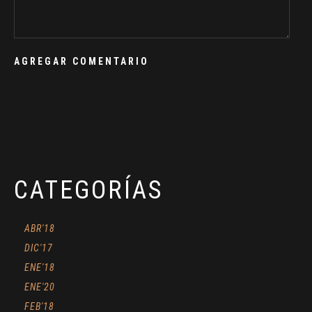
CATEGORÍAS
ABR'18
DIC'17
ENE'18
ENE'20
FEB'18