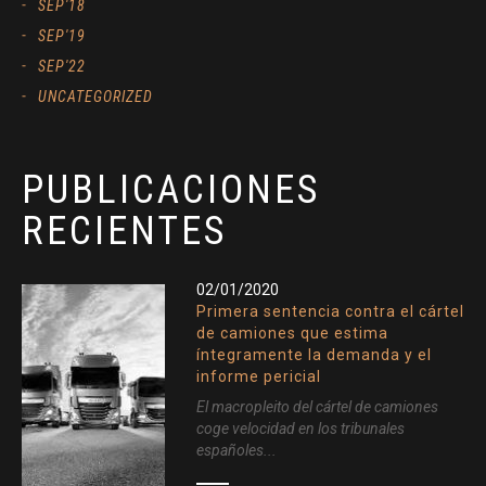
SEP'18
SEP'19
SEP'22
UNCATEGORIZED
PUBLICACIONES
RECIENTES
02/01/2020
Primera sentencia contra el cártel
de camiones que estima
íntegramente la demanda y el
informe pericial
El macropleito del cártel de camiones
coge velocidad en los tribunales
españoles...