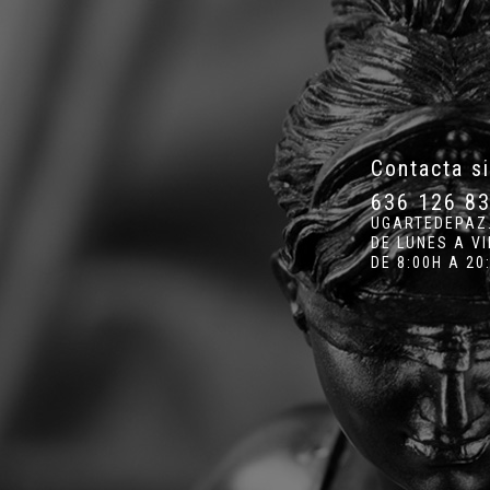
Contacta s
636 126 8
UGARTEDEPAZ
DE LUNES A V
DE 8:00H A 20