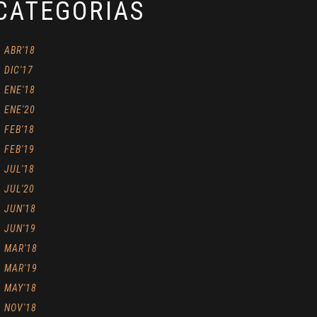
CATEGORÍAS
ABR'18
DIC'17
ENE'18
ENE'20
FEB'18
FEB'19
JUL'18
JUL'20
JUN'18
JUN'19
MAR'18
MAR'19
MAY'18
NOV'18