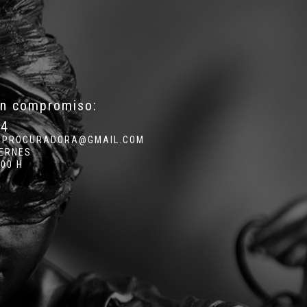
in compromiso:
34
.PROCURADORA@GMAIL.COM
IERNES
:00 H