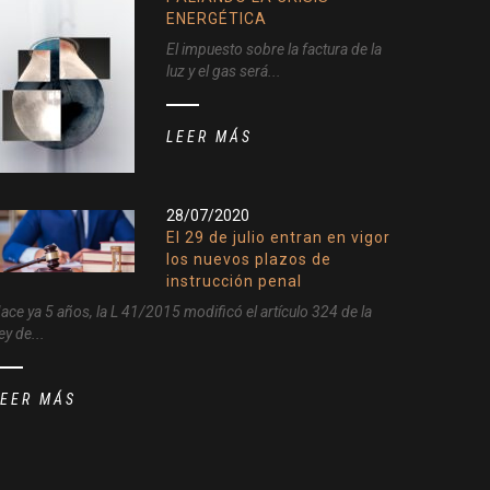
ENERGÉTICA
El impuesto sobre la factura de la
luz y el gas será...
LEER MÁS
28/07/2020
El 29 de julio entran en vigor
los nuevos plazos de
instrucción penal
ace ya 5 años, la L 41/2015 modificó el artículo 324 de la
ey de...
LEER MÁS