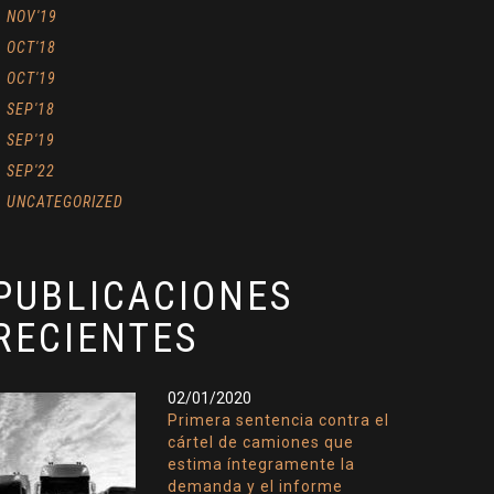
NOV'19
OCT'18
OCT'19
SEP'18
SEP'19
SEP'22
UNCATEGORIZED
PUBLICACIONES
RECIENTES
02/01/2020
Primera sentencia contra el
cártel de camiones que
estima íntegramente la
demanda y el informe