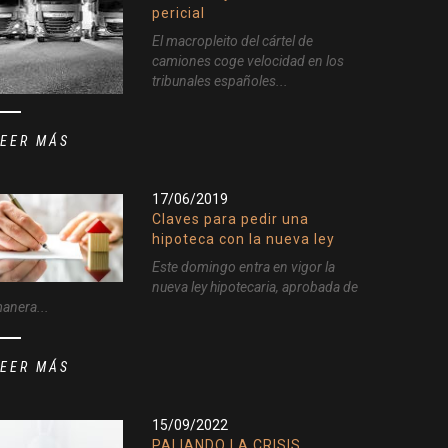
pericial
El macropleito del cártel de
camiones coge velocidad en los
tribunales españoles...
LEER MÁS
17/06/2019
Claves para pedir una
hipoteca con la nueva ley
Este domingo entra en vigor la
nueva ley hipotecaria, aprobada de
anera...
LEER MÁS
15/09/2022
PALIANDO LA CRISIS