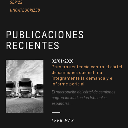
SEP'22
UNCATEGORIZED
PUBLICACIONES
RECIENTES
02/01/2020
Primera sentencia contra el cártel
de camiones que estima
íntegramente la demanda y el
informe pericial
El macropleito del cártel de camiones
coge velocidad en los tribunales
españoles...
LEER MÁS