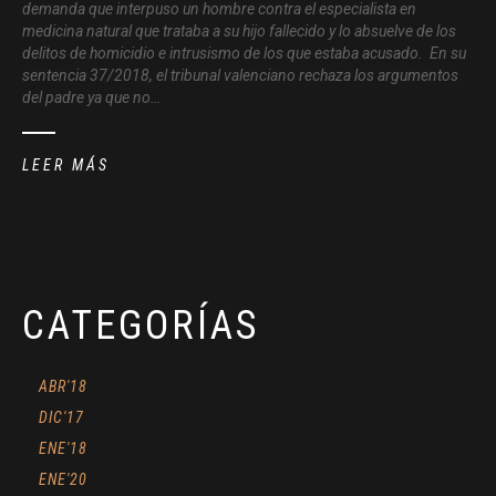
demanda que interpuso un hombre contra el especialista en
medicina natural que trataba a su hijo fallecido y lo absuelve de los
delitos de homicidio e intrusismo de los que estaba acusado. En su
sentencia 37/2018, el tribunal valenciano rechaza los argumentos
del padre ya que no…
LEER MÁS
CATEGORÍAS
ABR'18
DIC'17
ENE'18
ENE'20