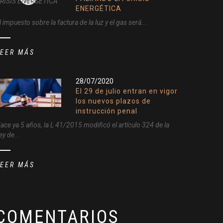
ENERGÉTICA
l impuesto sobre la factura de la luz y el gas será...
LEER MÁS
28/07/2020
El 29 de julio entran en vigor
los nuevos plazos de
instrucción penal
ace ya 5 años, la L 41/2015 modificó el artículo 324 de la
ey de...
LEER MÁS
COMENTARIOS