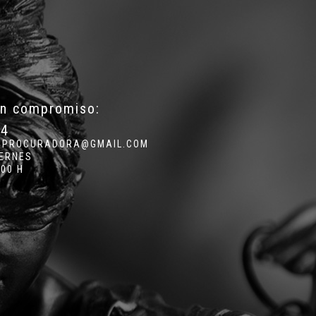
in compromiso:
34
.PROCURADORA@GMAIL.COM
IERNES
:00 H