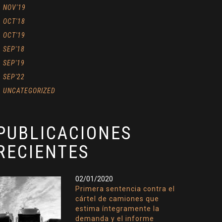
NOV'19
OCT'18
OCT'19
SEP'18
SEP'19
SEP'22
UNCATEGORIZED
PUBLICACIONES
RECIENTES
02/01/2020
Primera sentencia contra el
cártel de camiones que
estima íntegramente la
demanda y el informe