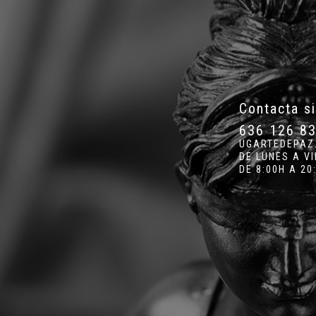
Contacta s
636 126 8
UGARTEDEPAZ
DE LUNES A V
DE 8:00H A 20