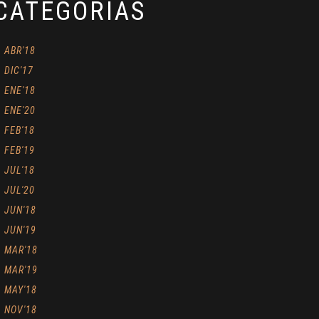
CATEGORÍAS
ABR'18
DIC'17
ENE'18
ENE'20
FEB'18
FEB'19
JUL'18
JUL'20
JUN'18
JUN'19
MAR'18
MAR'19
MAY'18
NOV'18