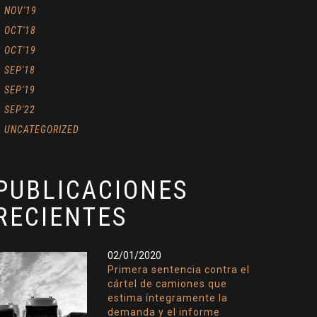
NOV'19
OCT'18
OCT'19
SEP'18
SEP'19
SEP'22
UNCATEGORIZED
PUBLICACIONES
RECIENTES
02/01/2020
Primera sentencia contra el
cártel de camiones que
estima íntegramente la
demanda y el informe