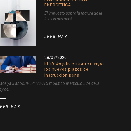
ENERGÉTICA
El impuesto sobre la factura de la
luz y el gas será...
LEER MÁS
28/07/2020
El 29 de julio entran en vigor
los nuevos plazos de
instrucción penal
ace ya 5 años, la L 41/2015 modificó el artículo 324 de la
ey de...
LEER MÁS