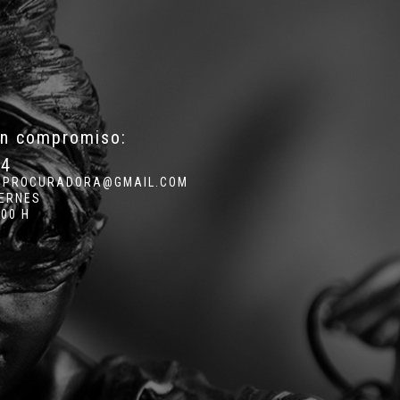
in compromiso:
34
.PROCURADORA@GMAIL.COM
IERNES
:00 H