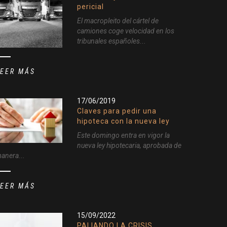
pericial
El macropleito del cártel de
camiones coge velocidad en los
tribunales españoles...
LEER MÁS
17/06/2019
Claves para pedir una
hipoteca con la nueva ley
Este domingo entra en vigor la
nueva ley hipotecaria, aprobada de
anera...
LEER MÁS
15/09/2022
PALIANDO LA CRISIS