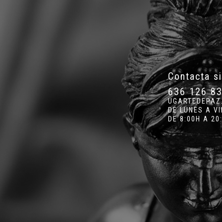
Contacta s
636 126 8
UGARTEDEPAZ
DE LUNES A V
DE 8:00H A 20