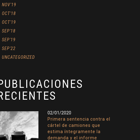
NOV'19
OCT'18
OCT'19
SEP'18
SEP'19
SEP'22
UNCATEGORIZED
PUBLICACIONES
RECIENTES
02/01/2020
Primera sentencia contra el
cártel de camiones que
estima íntegramente la
demanda y el informe