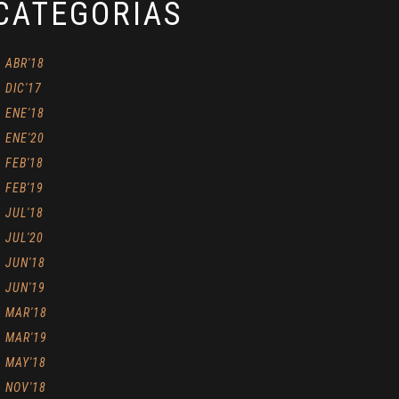
CATEGORÍAS
ABR'18
DIC'17
ENE'18
ENE'20
FEB'18
FEB'19
JUL'18
JUL'20
JUN'18
JUN'19
MAR'18
MAR'19
MAY'18
NOV'18