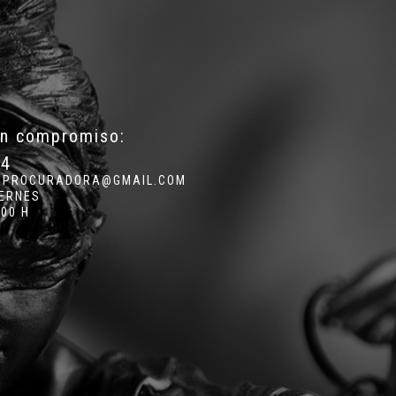
in compromiso:
34
.PROCURADORA@GMAIL.COM
IERNES
:00 H