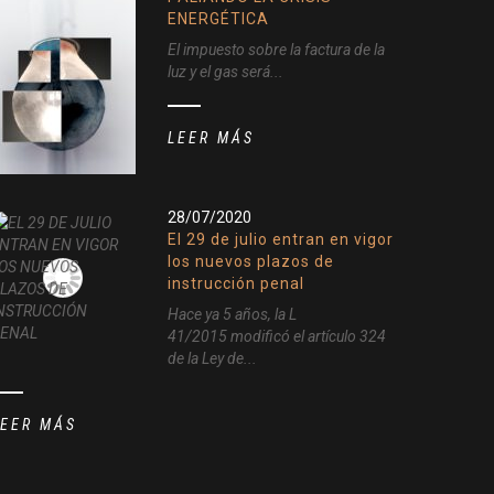
ENERGÉTICA
El impuesto sobre la factura de la
luz y el gas será...
LEER MÁS
28/07/2020
El 29 de julio entran en vigor
los nuevos plazos de
instrucción penal
Hace ya 5 años, la L
41/2015 modificó el artículo 324
de la Ley de...
LEER MÁS