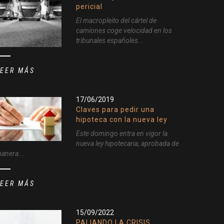
pericial
El macropleito del cártel de
camiones coge velocidad en los
tribunales españoles...
LEER MÁS
17/06/2019
Claves para pedir una
hipoteca con la nueva ley
Este domingo entra en vigor la
nueva ley hipotecaria, aprobada de
anera...
LEER MÁS
15/09/2022
PALIANDO LA CRISIS