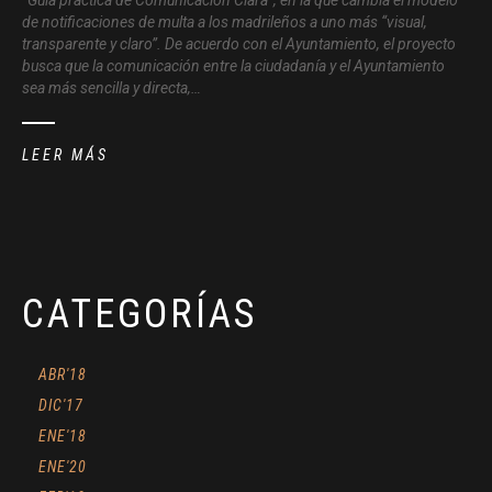
de notificaciones de multa a los madrileños a uno más “visual,
transparente y claro”. De acuerdo con el Ayuntamiento, el proyecto
busca que la comunicación entre la ciudadanía y el Ayuntamiento
sea más sencilla y directa,…
LEER MÁS
CATEGORÍAS
ABR'18
DIC'17
ENE'18
ENE'20