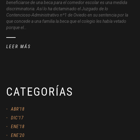
beneficiarse de una beca para el comedor escolar es una medida
discriminatoria. Así lo ha dictaminado el Juzgado de lo
Contencioso-Administrativo nº1 de Oviedo en su sentencia por la
que concede a una familia la beca que el colegio les había vetado
porque el…
LEER MÁS
CATEGORÍAS
ABR'18
DIC'17
ENE'18
ENE'20