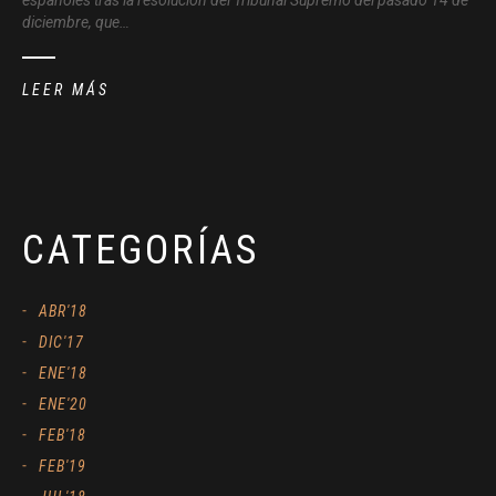
diciembre, que…
LEER MÁS
CATEGORÍAS
ABR'18
DIC'17
ENE'18
ENE'20
FEB'18
FEB'19