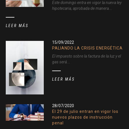
Este domingo entra en vigor la nueva ley
hipotecaria, aprobada de manera...
LEER MÁS
15/09/2022
PALIANDO LA CRISIS ENERGÉTICA
El impuesto sobre la factura de la luz y el
gas será...
LEER MÁS
28/07/2020
El 29 de julio entran en vigor los
nuevos plazos de instrucción
penal