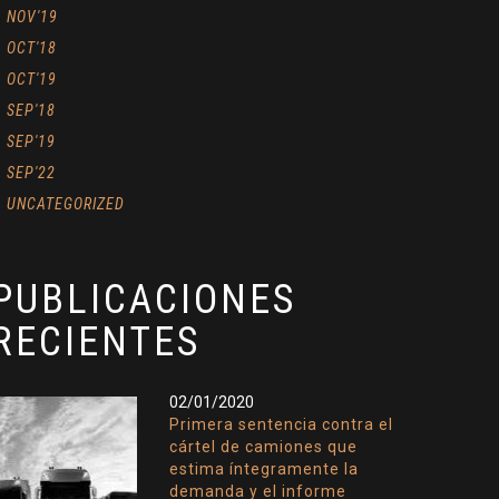
NOV'19
OCT'18
OCT'19
SEP'18
SEP'19
SEP'22
UNCATEGORIZED
PUBLICACIONES
RECIENTES
02/01/2020
Primera sentencia contra el
cártel de camiones que
estima íntegramente la
demanda y el informe