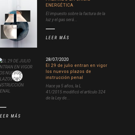
ENERGÉTICA
El impuesto sobre la factura de la
luz y el gas será...
LEER MÁS
28/07/2020
El 29 de julio entran en vigor
los nuevos plazos de
instrucción penal
Hace ya 5 años, la L
41/2015 modificó el artículo 324
de la Ley de...
LEER MÁS