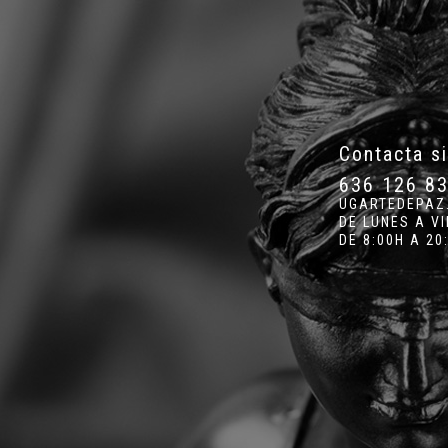
Contacta s
636 126 8
UGARTEDEPAZ
DE LUNES A V
DE 8:00H A 20