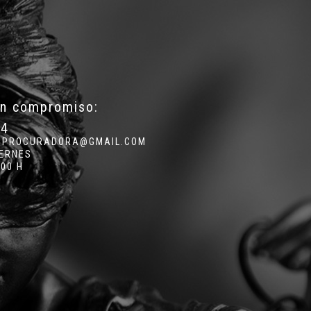
in compromiso:
34
.PROCURADORA@GMAIL.COM
IERNES
:00 H