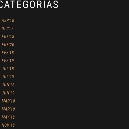
CATEGORÍAS
ABR'18
DIC'17
ENE'18
ENE'20
FEB'18
FEB'19
JUL'18
JUL'20
JUN'18
JUN'19
MAR'18
MAR'19
MAY'18
NOV'18