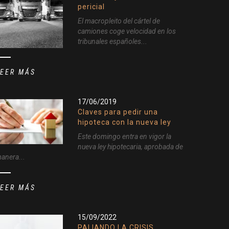
pericial
El macropleito del cártel de
camiones coge velocidad en los
tribunales españoles...
LEER MÁS
17/06/2019
Claves para pedir una
hipoteca con la nueva ley
Este domingo entra en vigor la
nueva ley hipotecaria, aprobada de
anera...
LEER MÁS
15/09/2022
PALIANDO LA CRISIS