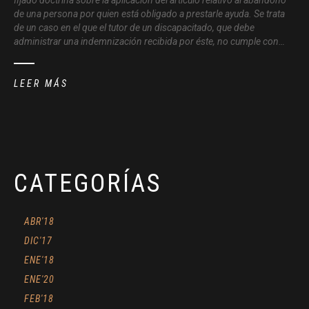
de una persona por quien está obligado a prestarle ayuda. Se trata
de un caso en el que el tutor de un discapacitado, que debe
administrar una indemnización recibida por éste, no cumple con…
LEER MÁS
CATEGORÍAS
ABR'18
DIC'17
ENE'18
ENE'20
FEB'18