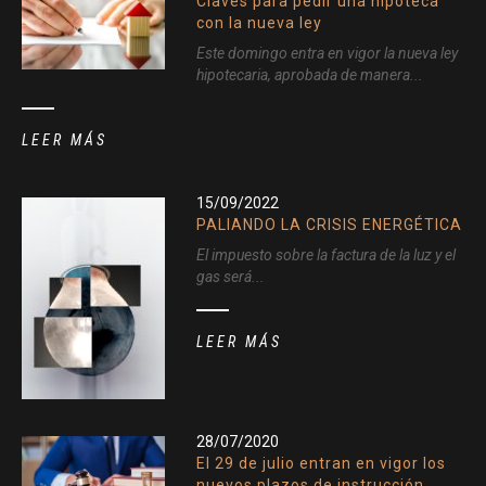
Claves para pedir una hipoteca
con la nueva ley
Este domingo entra en vigor la nueva ley
hipotecaria, aprobada de manera...
LEER MÁS
15/09/2022
PALIANDO LA CRISIS ENERGÉTICA
El impuesto sobre la factura de la luz y el
gas será...
LEER MÁS
28/07/2020
El 29 de julio entran en vigor los
nuevos plazos de instrucción