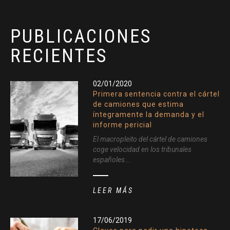
PUBLICACIONES
RECIENTES
02/01/2020
Primera sentencia contra el cártel
de camiones que estima
íntegramente la demanda y el
informe pericial
El macropleito del cártel de camiones
coge velocidad en los tribunales
españoles...
LEER MÁS
17/06/2019