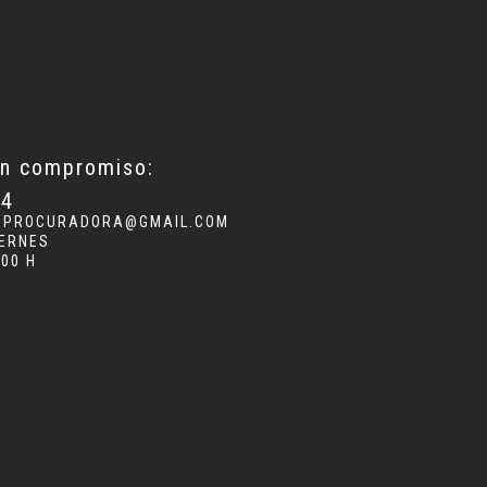
in compromiso:
34
.PROCURADORA@GMAIL.COM
IERNES
:00 H