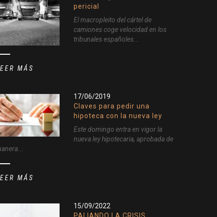
pericial
El macropleito del cártel de
camiones coge velocidad en los
tribunales españoles...
LEER MÁS
17/06/2019
Claves para pedir una
hipoteca con la nueva ley
Este domingo entra en vigor la
nueva ley hipotecaria, aprobada de
anera...
LEER MÁS
15/09/2022
PALIANDO LA CRISIS