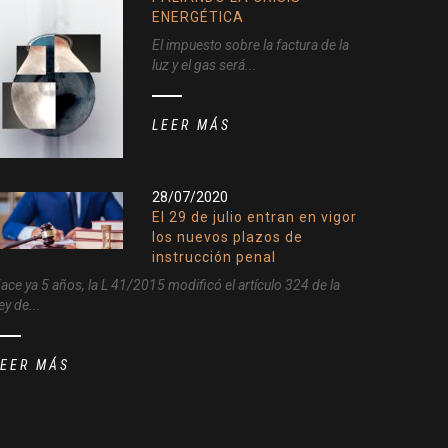
ENERGÉTICA
El impuesto sobre la factura de la
luz y el gas será...
LEER MÁS
28/07/2020
El 29 de julio entran en vigor
los nuevos plazos de
instrucción penal
ace ya 5 años, la L 41/2015 modificó el artículo 324 de la
ey de...
LEER MÁS