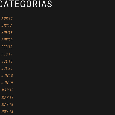
CATEGORÍAS
ABR'18
DIC'17
ENE'18
ENE'20
FEB'18
FEB'19
JUL'18
JUL'20
JUN'18
JUN'19
MAR'18
MAR'19
MAY'18
NOV'18