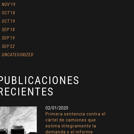
NOV'19
OCT'18
OCT'19
SEP'18
SEP'19
SEP'22
UNCATEGORIZED
PUBLICACIONES
RECIENTES
02/01/2020
Primera sentencia contra el
cártel de camiones que
estima íntegramente la
demanda y el informe