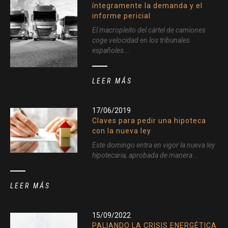
íntegramente la demanda y el
informe pericial
El macropleito del cártel de camiones
coge velocidad en los tribunales
españoles...
LEER MÁS
17/06/2019
Claves para pedir una hipoteca
con la nueva ley
Este domingo entra en vigor la nueva ley
hipotecaria, aprobada de manera...
LEER MÁS
15/09/2022
PALIANDO LA CRISIS ENERGÉTICA