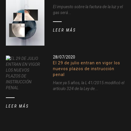
El impuesto sobre la factura de la luz y el
gas será...
LEER MÁS
28/07/2020
El 29 de julio entran en vigor los
nuevos plazos de instrucción
penal
Hace ya 5 años, la L 41/2015 modificó el
artículo 324 de la Ley de...
LEER MÁS