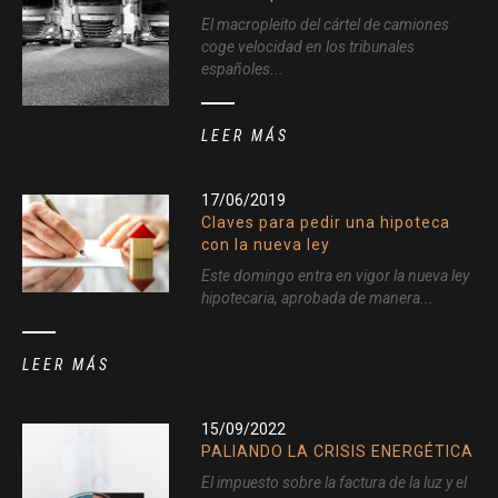
El macropleito del cártel de camiones
coge velocidad en los tribunales
españoles...
LEER MÁS
17/06/2019
Claves para pedir una hipoteca
con la nueva ley
Este domingo entra en vigor la nueva ley
hipotecaria, aprobada de manera...
LEER MÁS
15/09/2022
PALIANDO LA CRISIS ENERGÉTICA
El impuesto sobre la factura de la luz y el